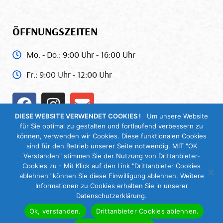
ÖFFNUNGSZEITEN
Mo. - Do.: 9:00 Uhr - 16:00 Uhr
Fr.: 9:00 Uhr - 12:00 Uhr
DIESE WEBSITE VERWENDET COOKIES !
Um unsere Website
für Sie optimal zu gestalten und fortlaufend verbessern zu
können, verwenden wir Cookies. Diese funktionalen Cookies
GOOGLE BEWERTUNG
sind für den Betrieb unserer Seite notwendig. MIT "OK
Verstanden" stimmen Sie der Nutzung von Drittanbieter-
Cookies zu - Mit Klick auf den Link "Drittanbieter Cookies
ablehnen" können Sie diese Einwilligung ablehnen. Weitere
Informationen zu Cookies erhalten Sie in unserer
Datenschutzerklärung.
Ok, verstanden.
Drittanbieter Cookies ablehnen.